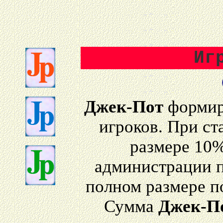
Иг
Джек-Пот
формиру
игроков. При ст
размере 10%
администрации п
полном размере п
Сумма
Джек-П