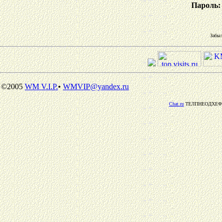
Пароль:
Забы
©2005
WM V.I.P.
•
WMVIP@yandex.ru
Chat.ru
ТЕЛПНЕОДХЕФ: